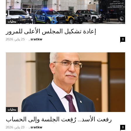
محليات
إعادة تشكيل المجلس الأعلى للمرور
sratkw .
-
25 يناير، 2026
0
محليات
رفعت الأسد… رُفِعت الجلسة وإلى الحساب
sratkw .
-
23 يناير، 2026
0