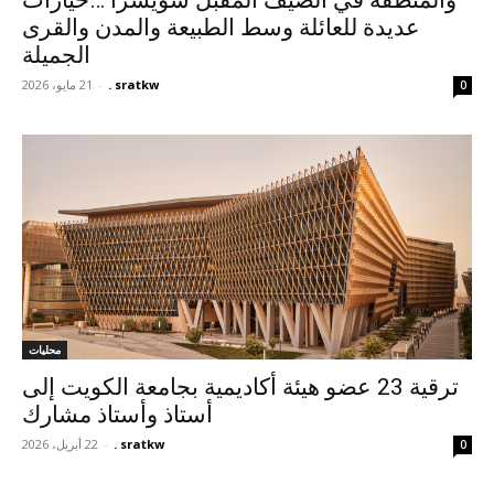
والمنطقة في الصيف المقبل سويسرا …خيارات
عديدة للعائلة وسط الطبيعة والمدن والقرى
الجميلة
sratkw .
-
21 مايو، 2026
0
محليات
ترقية 23 عضو هيئة أكاديمية بجامعة الكويت إلى
أستاذ وأستاذ مشارك
sratkw .
-
22 أبريل، 2026
0