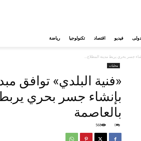
ولى
فيديو
اقتصاد
تكنولوجيا
رياضة
نشاء جسر بحري يربط مدينة المطلاع...
محليات
«فنية البلدي» توافق مبد
بإنشاء جسر بحري يربط 
بالعاصمة
568
0