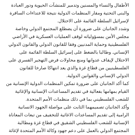
الأطفال والنساء والمسنين وتدمير للمنشآت الحيوية ودور العبادة
والبنى التحتية ومقار المنظمات الدولية نتيجة للاعتداءات السافرة
لإسرائيل السلطة القائمة على الاحتلال.
وشدد الجانبان على ضرورة أن يضطلع المجتمع الدولي وخاصة
مجلس الأمن بمسؤولياته لوقف العمليات العسكرية في الأراضي
الفلسطينية وحماية المدنيين وفقا للقانون الدولي والقانون الدولي
الإنساني. وطالبا بالضغط على إسرائيل السلطة القائمة على
الاحتلال لإيقاف عدوانها ومنع محاولات فرض التهجير القسري على
الفلسطينيين من قطاع غزة والذي يعد انتهاكا صارخا للقانون
الدولي الإنساني والقوانين الدولية.
كما أكد الجانبان على ضرورة تمكين المنظمات الدولية الإنسانية من
القيام بمهامها بفعالية في تقديم المساعدات الإنسانية والإغاثية
للشعب الفلسطيني بما في ذلك منظمات الأمم المتحدة.
وأكد الجانبان تصميمهما الثابت على مواصلة الجهود الانسانية
الرامية إلى تقديم المساعدات الاغاثية للتخفيف من تبعات المعاناة
الإنسانية للشعب الفلسطيني الشقيق في قطاع غزة ومطالبة
المجتمع الدولي بالعمل على دعم جهود وكالة الأمم المتحدة لإغاثة