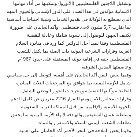
وتشغيل اللاجئين الفلسطينيين (الأنوروا) وتمكينها من أداء مهامها
الانسانية مؤكدين في هذا الصدد على الدور الإنساني والحيوي المهم
الذي تضطلع به الوكالة في تقديم الخدمات وتلبية احتياجات أساسية
لما يقارب 7ر5 مليون لاجئ فلسطيني. وأكد الجانبان على ضرورة
تكثيف الجهود للوصول إلى تسوية شاملة وعادلة للقضية
الفلسطينية وفقا لمبدأ حل الدولتين كما ورد في مبادرة السلام
العربية وقرارات الشرعية الدولية ذات الصلة بما يكفل للشعب
الفلسطيني حقه في إقامة دولته المستقلة على حدود 1967م
وعاصمتها القدس الشرقية.
وفيما يخص اليمن أكد الجانبان على أهمية التوصل إلى حل سياسي
شامل للأزمة اليمنية بما يتوافق مع المرجعيات الثلاث المبادرة
الخليجية وآليتها التنفيذية ومخرجات الحوار الوطني الشامل
وقرارات مجلس الأمن ومنها القرار 2216 معربين عن كامل الدعم
للجهود الأممية والإقليمية من قبل المملكة العربية السعودية
وسلطنة عمان الشقيقتين والهادفة لإنهاء الأزمة اليمنية بما يحقق
تطلعات الشعب اليمني للسلام والاستقرار والنماء.
وفيما يخص الملاحة في البحر الأحمر أكد الجانبان على أهمية