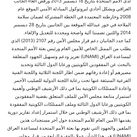
لدى الأمم المتحدة بتاريخ 18 ديسمبر 2013 ورفض الغاء الجانب
العراقي وبشكل أحادي لبروتوكول المبادلة الأمني الموقع عام
2008 وخارطته المعتمدة في الخطة المشتركة لضمان سلامة
الملاحة في خور عبدالله الموقعة بين الجانبين بتاريخ 28 ديسمبر
2014 واللتين تضمنتا آلية واضحة ومحددة للتعديل والإلغاء.
كما جدد الجانبان دعم قرار مجلس الأمن رقم 2107 (2013) الذي
يطلب من الممثل الخاص للأمين العام ورئيس بعثة الأمم المتحدة
لمساعدة العراق (UNAMI) تعزيز ودعم وتسهيل الجهود المتعلقة
بالبحث عن المفقودين الكويتيين ورعايا الدول الثالثة وتحديد
مصيرهم أو إعادة رفاتهم ضمن اطار اللجنة الثلاثية واللجنة الفنية
الفرعية المنبثقة عنها تحت رعاية اللجنة الدولية للصليب الأحمر
واعادة الممتلكات الكويتية بما في ذلك الأرشيف الوطني وأهمية
استمرار متابعة مجلس الأمن للملف المتعلق بقضية المفقودين
الكويتيين ورعايا الدول الثالثة وملف الممتلكات الكويتية المفقودة
بما في ذلك الأرشيف الوطني من خلال استمرار إعداد تقارير دورية
يقدمها الأمين العام للأمم المتحدة حول آخر مستجدات هذين
الملفين والجهود التي تقوم بها بعثة الأمم المتحدة لمساعدة العراق
(UNAMI) في هذا الشأن عملا بالفقرة الرابعة من قرار مجلس