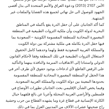
الأمن 2107 (2013) ودعوة العراق والأمم المتحدة الى بذل أقصى
الجهود للوصول الى حل نهائي لجميع هذه القضايا والملفات غير
المنتهية.
كما أكد الجانبان على أن حقل الدرة يقع بأكمله في المناطق
البحرية لدولة الكويت وأن ملكية الثروات الطبيعية في المنطقة
المغمورة المحاذية للمنطقة المقسومة الكويتية – السعودية بما
فيها حقل الدرة بكامله هي ملكية مشتركة بين دولة الكويت
والمملكة العربية السعودية فقط ولهما وحدهما كامل الحقوق
لاستغلال الثروات الطبيعية في تلك المنطقة وفقا لأحكام القانون
الدولي واستنادا إلى الاتفاقيات المبرمة والنافذة بينهما والتأكيد
على الرفض القاطع لأي ادعاءات بوجود حقوق لأي طرف آخر في
هذا الحقل او المنطقة المغمورة المحاذية للمنطقة المقسومة
بحدودها المعينة بين دولة الكويت والمملكة العربية السعودية.
وفيما يخص الشأن الإقليمي بحث الجانبان تطورات الأوضاع في
فلسطين والأراضي العربية المحتلة وأعربا عن بالغ قلقهما حيال
الكارثة الإنسانية في قطاع غزة وما يشهده القطاع من حرب وحشية
راح ضحيتها عشرات الآلاف من المدنيين العزل بما في ذلك