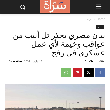
Home
دولى
دولى
بيان مصري يحذر تل أبيب من
عواقب وخيمة لأي عمل
عسكري في رفح
0
514
17 مارس، 2024
sratkw .
By
-