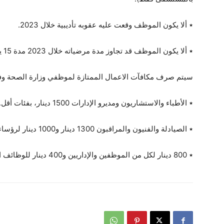
٭ ألا يكون الموظف وقعت عليه عقوبه تأديبية خلال 2023.
٭ ألا يكون الموظف قد تجاوز مدة مرضياته خلال 2023 مدة 15 يوما عدا دخول المستشفى.
سيتم صرف مكافآت الاعمال الممتازة لموظفي وزارة الصحة وفقا
٭ الأطباء والاستشاريون ومديرو الإدارات 1500 دينار، بفئات أقل.
٭ الصيادلة والفنيون والمراقبون 1300 دينار و1000 دينار لرؤساء الأقسام والهيئة التمريضية.
٭ 800 دينار لكل من الموظفين والإداريين و400 دينار للوظائف المعاونة والفنية المساعدة