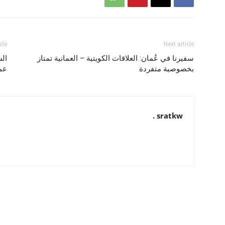
cle
Next article
سفيرنا في عُمان: العلاقات الكويتية – العمانية تمتاز
الس
بخصوصية متفردة
عمق
sratkw .