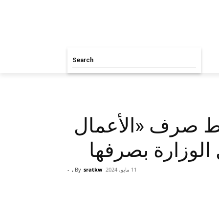
Search
بط صرف «الأعمال
 الوزارة بصرفها
11 مايو، 2024
sratkw .
By
-