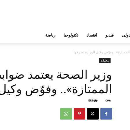
ولى
فيديو
اقتصاد
تكنولوجيا
رياضة
ممتازة».. وفوّض وكيل الوزارة بصرفها
محليات
وزير الصحة يعتمد ضوا
الممتازة».. وفوّض وكيل
555
0