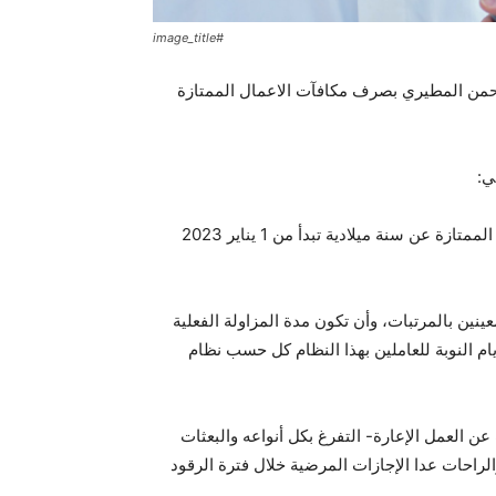
#image_title
رحمن المطيري بصرف مكافآت الاعمال الممتازة
ي:
٭ لا تقل خدمة الموظف المرشح للحصول على مكافآت الأعمال الممتازة عن سنة ميلادية تبدأ من 1 يناير 2023
نين بالمرتبات، وأن تكون مدة المزاولة الفعلية
ة الميلادية موزعة على 70% من عدد أيام النوبة للعاملين بهذا النظام كل حسب نظام
عن العمل الإعارة- التفرغ بكل أنواعه والبعثات
والراحات عدا الإجازات المرضية خلال فترة الرقود