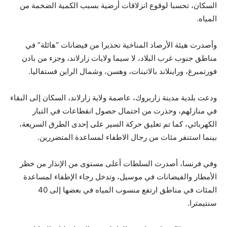
السكان، تحسبا لوقوع انزلاقات أرضية بسبب الكمية الضخمة من
المياه.
وأصدرت هيئة الأرصاد المناخية تحذيرا من فيضانات “هائلة” في
مناطق جنوب غرب البلاد، لا سيما ولايات زارلاند، وجزء من بادن
فورتمبرغ، وراينلاند بالاتينات، وهسن، وشمال الراين فستفاليا.
ودعت بلدية مدينة زاربروك، عاصمة ولاية زارلاند، السكان إلى البقاء
في منازلهم، وحذرت من احتمال حصول انقطاعات في التيار
الكهربائي، كما تم تعليق حركة السير على إحدى الطرق السريعة،
بينما استنفر مئات من رجال الاطفاء لمساعدة المتضررين.
وفي فرنسا، أصدرت السلطات أعلى مستوى من الإنذار من خطر
الأمطار والفيضانات في موسيل، وتدخل رجاء الإطفاء لمساعدة
المئات في مناطق ارتفع منسوب المياه في بعضها إلى 40
سنتيمترا.