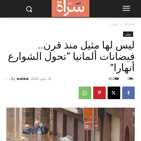
Home
دولى
دولى
ليس لها مثيل منذ قرن..
فيضانات ألمانيا “تحول الشوارع
أنهارا”
0
612
18 مايو، 2024
sratkw .
By
-