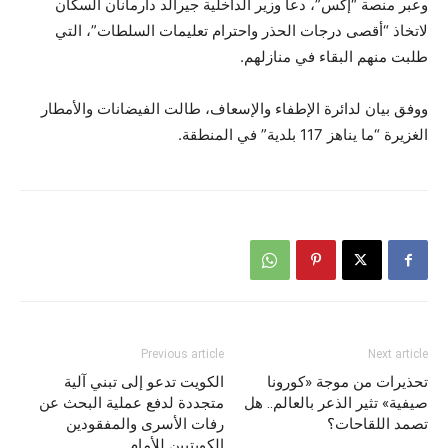
وعبر منصة “إكس”، دعا وزير الداخلية جيرالد دارمانان السكان
لاتخاذ “أقصى درجات الحذر واحترام تعليمات السلطات”، التي
طلبت منهم البقاء في منازلهم.
ووفق بيان لدائرة الإطفاء والإسعاف، طالت الفيضانات والأمطار
الغزيرة “ما يناهز 117 بلدية” في المنطقة.
Previous article
Next article
تحذيرات من موجة «كورونا
الكويت تدعو إلى تبني آلية
صيفية» تثير الذعر بالعالم.. هل
متجددة لدفع عملية البحث عن
تصمد اللقاحات؟
رفات الأسرى والمفقودين
الكويتيين للأمام