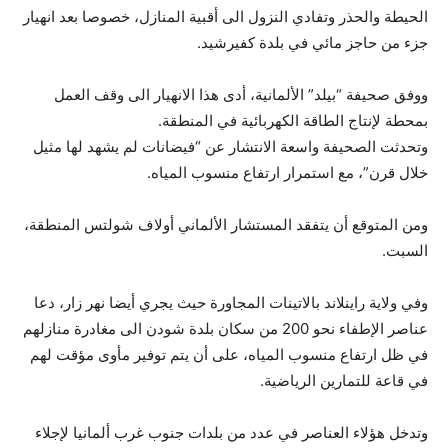
الحيطة والحذر وتفادي النزول الى أقبية المنازل، خصوصا بعد انهيار
جزء من حاجز مائي في بلدة كفيرشيد.
ووفق صحيفة “بيلد” الألمانية، أدى هذا الانهيار الى وقف العمل
بمحطة لإنتاج الطاقة الكهربائية في المنطقة.
وتحدثت الصحيفة واسعة الانتشار عن “فيضانات لم يشهد لها مثيل
خلال قرن”، مع استمرار ارتفاع منسوب المياه.
ومن المتوقع أن يتفقد المستشار الألماني أولاف شولتس المنطقة،
السبت.
وفي ولاية راينلاند بالاتينات المجاورة حيث يجري أيضا نهر زار، دعا
عناصر الإطفاء نحو 200 من سكان بلدة شودن الى مغادرة منازلهم
في ظل ارتفاع منسوب المياه، على أن يتم توفير مأوى مؤقت لهم
في قاعة للتمارين الرياضية.
وتدخل هؤلاء العناصر في عدد من بلدات جنوب غرب ألمانيا لإجلاء