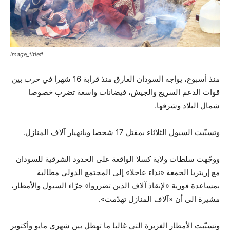
#image_title
منذ أسبوع، يواجه السودان الغارق منذ قرابة 16 شهرا في حرب بين
قوات الدعم السريع والجيش، فيضانات واسعة تضرب خصوصا
شمال البلاد وشرقها.
وتسبّبت السيول الثلاثاء بمقتل 17 شخصا وبانهيار آلاف المنازل.
ووجّهت سلطات ولاية كسلا الواقعة على الحدود الشرقية للسودان
مع إريتريا الجمعة «نداء عاجلا» إلى المجتمع الدولي مطالبة
بمساعدة فورية «لإنقاذ آلاف الذين تضرروا» جرّاء السيول والأمطار،
مشيرة الى أن «آلاف المنازل تهدّمت».
وتسبّبت الأمطار الغزيرة التي غالبا ما تهطل بين شهري مايو وأكتوبر