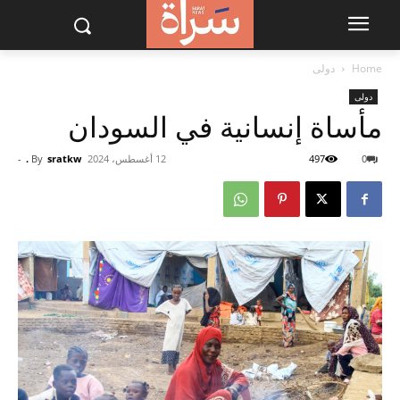
Home
دولى
دولى
مأساة إنسانية في السودان
0
497
12 أغسطس، 2024
sratkw .
By
-