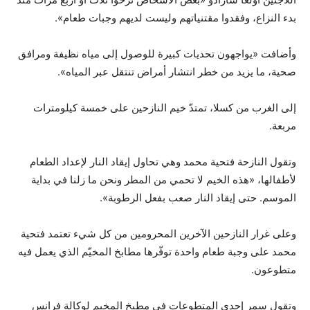
بدء النزاع، وفقدوا مقتنياتهم وليست لديهم وجبات طعام».
وأضافت «يواجهون تحديات كبيرة للوصول إلى مياه نظيفة ومرافق
صحية، ما يزيد من خطر انتشار أمراض تنتقل عبر المياه».
إلى الغرب من كسلا، تمتدّ خيم النازحين على خمسة كيلومترات
مربعة.
وتقول النازحة فتحية محمد وهي تحاول إيقاد النار لإعداد الطعام
لأطفالها، «هذه الخيم لا تحمي من المطر ونحن ما زلنا في بداية
الموسم. حتى إيقاد النار صعب بفعل الرطوبة».
وعلى غرار النازحين الآخرين المحرومين من كل شيء تعتمد فتحية
محمد على وجبة طعام واحدة توفّرها مطابخ المخيّم الذي يعمل فيه
متطوعون.
وتقول سمر إحدى المتطوعات في مطبخ المخيم لوكالة فرانس