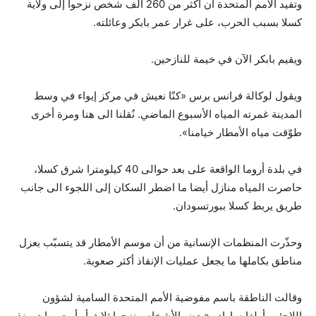
وتفيد الأمم المتحدة أن أكثر من 260 ألف شخص نزحوا إلى ولاية
كسلا بسبب الحرب، على غرار عمر بابكر وعائلته.
ويقيم بابكر الآن في خيمة للنازحين.
ويقول لوكالة فرانس برس «كنّا نعيش في مركز إيواء في وسط
المدينة غمرته المياه الأسبوع الماضي. نُقلنا الى هنا ومرة أخرى
طوّقت مياه الأمطار خيامنا».
في بلدة أروما الواقعة على بعد حوالى 40 كيلومترا شرق كسلا،
حاصرت المياه منازل أيضا ما اضطر السكان إلى اللجوء الى جانب
طريق يربط كسلا ببورتسودان.
وحذّرت المنظمات الإنسانية من أن موسم الأمطار قد يتسبّب بعزل
مناطق بكاملها ما يجعل عمليات الإنقاذ أكثر صعوبة.
وقالت الناطقة باسم مفوضية الأمم المتحدة السامية لشؤون
اللاجئين أولغا سارادو «بعض الأشخاص نزحوا ثلاث أو أربع مرات منذ