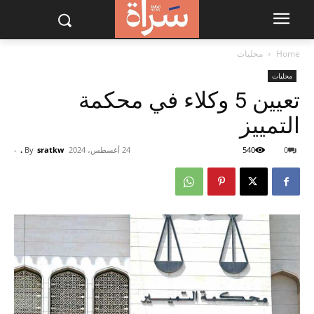
Home
محليات
محليات
تعيين 5 وكلاء في محكمة
التمييز
0
540
24 أغسطس، 2024
sratkw .
By
-