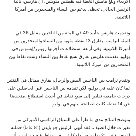
الأربعاء وبلغ هامش الخطأ فيه نقطتين مئويتين، أن هاريس، نائبة
الرئيس الحالي، تحظى بدعم بين النساء والمنحدرين من أميركا
اللاتينية.
وتقدمت هاريس بتأييد 49 في المئة من الناخبين مقابل 36 في
المئة لترامب، بفارق 13 نقطة مئوية بين النساء والمنحدرين من
أميركا اللاتينية. وفي أربعة استطلاعات أجرتها رويترز/إبسوس في
يوليو، تقدمت هاريس بفارق تسع نقاط بين النساء وست نقاط بين
المنحدرين من أميركا اللاتينية.
وتقدم ترامب بين الناخبين البيض والرجال، بفارق مماثل في الفئتين
لما كان عليه في يوليو، لكن تقدمه بين الناخبين غير الحاصلين على
درجات جامعية تقلص إلى سبع نقاط في أحدث استطلاع، منخفضا
عن 14 نقطة كانت لصالحه بينهم في يوليو.
وتوضح النتائج مدى ما طرأ على السباق الرئاسي الأميركي من
تغيرات خلال الصيف. فقد أنهى الرئيس جو بايدن (81 عاما) حملته
المتعثرة في 21 يوليو بعد أداء كارثي، في مناظرة ضد ترامب، أثار