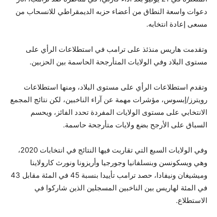
دعوات واسعة النطاق من أعضاء حزبه الديمقراطي للانسحاب من
مسعى إعادة انتخابه.
وتقدمت هاريس منذئذ على ترامب في استطلاعات الرأي على
مستوى البلاد وفي الولايات المتأرجحة الحاسمة بين الحزبين.
وتقدم استطلاعات الرأي على مستوى البلاد، ومنها استطلاعات
رويترز/إبسوس، مؤشرات مهمة عن آراء الناخبين، لكن نتائج المجمع
الانتخابي على مستوى الولايات المفردة تحدد الفائز، ويحسم
السباق على الأرجح بضع ولايات متأرجحة حاسمة.
وفي الولايات السبع التي تقاربت فيها النتائج في انتخابات 2020،
وهي ويسكونسن وبنسلفانيا وجورجيا وأريزونا ونورث كارولاينا
وميشيغان ونيفادا، حصد ترامب تأييدا بنسبة 45 في المئة مقابل 43
في المئة لهاريس بين الناخبين المسجلين الذين شاركوا في
الاستطلاع.