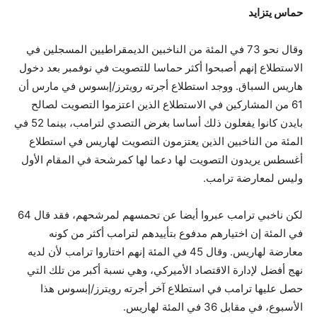
حماس يتزايد
وقال نحو 73 في المئة من الناخبين الديمقراطيين المسجلين في
الاستطلاع إنهم أصبحوا أكثر حماسا للتصويت في نوفمبر بعد دخول
هاريس السباق. ووجد استطلاع أجرته رويترز/إبسوس في مارس أن
61 من المشاركين في الاستطلاع الذين اعتزموا التصويت لصالح
بايدن كانوا يفعلون ذلك أساسا بغرض التصدي لترامب، بينما 52 في
المئة من الناخبين الذين يعتزمون التصويت لهاريس في استطلاع
أغسطس يريدون التصويت لها دعما لها كمرشحة في المقام الأول
وليس لمعارضة ترامب.
لكن ناخبي ترامب عبروا أيضا عن تحمسهم لمرشحهم، فقد قال 64
في المئة إن اختيارهم مدفوع بتأييدهم لترامب أكثر من كونه
معارضة لهاريس. وقال 45 في المئة إنهم اختاروا ترامب لأن لديه
نهج أفضل لإدارة الاقتصاد الأميركي، وهي نسبة أكبر من تلك التي
حصل عليها ترامب في استطلاع آخر أجرته رويترز/إبسوس هذا
الأسبوع، في مقابل 36 في المئة لهاريس.