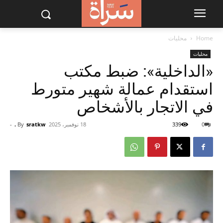
Home
محليات
محليات
«الداخلية»: ضبط مكتب
استقدام عمالة شهير متورط
في الاتجار بالأشخاص
0
339
18 نوفمبر، 2025
sratkw .
By
-