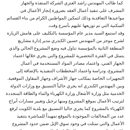
‏ كما طالب المهندس راشد العنزي الشركة المنفذة والجهاز
المشرف ‏على تنفيذ أعمال العقد ‏بضرورة إنجاز الأعمال في
مواعيدها التعاقدية وذلك لتمكين المواطنين الكرام من بناء القسائم
السكنية التي تم توزيعها عليهم بأسرع وقت.
وقد استمع ‏السيد مدير عام المؤسسة بالتكليف على هامش الزيارة
لشرح موجز من المهندس حسين الكندري مدير إدارة مشاريع
المنطقة الثانية بالمؤسسة تناول فيه وضع المشروع الحالي والذي
يتمثل في الفترة التحضيرية للمشروع والتي يجري خلالها اعتماد
الجهاز الفني، واعتماد مصادر المواد المستخدمة في أعمال
المشروع، ودراسة واعتماد المخططات التنفيذية بالإضافة إلى
التجهيزات الخاصة بمكاتب جهاز الأشراف وجهاز المقاول الموقعية.
وبين المهندس الكندري انه ‏يجري حالياً التنسيق مع وزارات الدولة
الخدمية مثل وزارة الأشغال وزارة الكهرباء والماء والطاقة المتجددة
لترتيب الأعمال بموقع المشروع ومنها ترحيل وتغيير مسارات أبراج
الكهرباء بالمشروع كما يجري حاليا التنسيق مع بلدية الكويت لرفع
عدد من المخالفات الموجودة بالموقع تمهيداً للمباشرة بتنفيذ
الأعمال والتي تمثلت في وجود سوق الإبل ضمن حدود المشروع