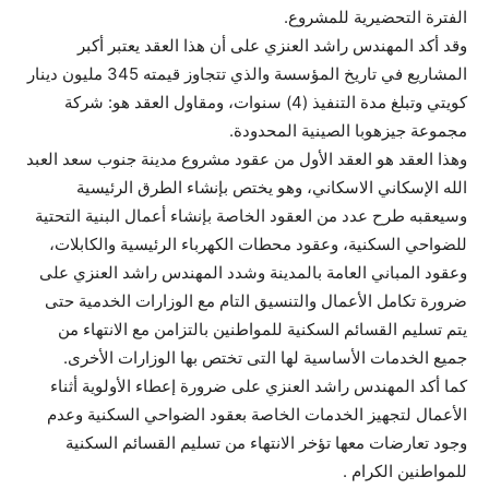
الفترة التحضيرية للمشروع.
وقد ‏أكد المهندس راشد العنزي على أن هذا العقد يعتبر أكبر
المشاريع في تاريخ المؤسسة والذي تتجاوز قيمته 345 مليون دينار
كويتي وتبلغ مدة التنفيذ (4) سنوات، ومقاول العقد هو: شركة
مجموعة جيزهوبا الصينية المحدودة.
وهذا العقد هو العقد الأول من عقود ‏مشروع مدينة جنوب سعد العبد
الله الإسكاني الاسكاني، وهو يختص بإنشاء الطرق الرئيسية
وسيعقبه طرح عدد من العقود الخاصة بإنشاء أعمال البنية التحتية
للضواحي السكنية، وعقود محطات الكهرباء الرئيسية والكابلات،
وعقود المباني العامة بالمدينة وشدد المهندس راشد العنزي على
ضرورة تكامل الأعمال والتنسيق التام مع الوزارات الخدمية حتى
يتم تسليم القسائم السكنية للمواطنين بالتزامن مع الانتهاء من
جميع الخدمات الأساسية لها التى تختص بها الوزارات الأخرى.
كما أكد المهندس راشد العنزي على ضرورة إعطاء الأولوية أثناء
الأعمال لتجهيز الخدمات الخاصة بعقود الضواحي السكنية وعدم
وجود تعارضات معها تؤخر الانتهاء من تسليم القسائم السكنية
للمواطنين الكرام .