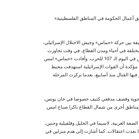
سق أعمال الحكومة في المناطق الفلسطينية»
ة بين حركة «حماس» وجيش الاحتلال الإسرائيلي،
 مختلفة في أحياء ومدن القطاع، في وقت تجاوزت
حصيلة القتلى 25 ألفا، بحسب وزارة الصحة التابعة لحركة حماس في اليوم الـ 107 للحرب. وأفادت «حماس» امس
مؤكدة أن القوات الإسرائيلية استهدفت محيط
ها القتال منذ أسابيع، بعدما تركزت المرحلة
ت جوية وقصف مدفعي كثيف خصوصا في خان يونس،
ومناطق أخرى من شمال القطاع باكرا صباح امس.
ضفة الغربية، لاسيما في الخليل وقلقيلية وجنين،
ها نفذت اعتقالات. كما أشارت إلى هدم منزلين في