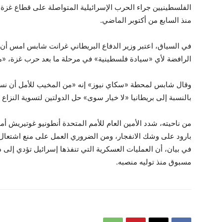
منذ السابع من أكتوبر الماضي.
في السياق، اعتبر وزير الدفاع البريطاني غرانت شابس امس أن ت
الرافضة لأي «سيادة فلسطينية» في مرحلة ما بعد حرب غزة، «مخ
وقال شابس لمحطة «سكاي نيوز» إنه «من المخيب للأمل أن نسمع
بالنسبة إلى بريطانيا «لا خيار سوى» حل الدولتين لتسوية النزاع
من ناحيته، شدد الأمين العام للأمم المتحدة أنطونيو غوتيريش
بارود على وشك الانفجار، ومن الضروري العمل على منع اشتعال 
في بيان، أن العمليات العسكرية التي تنفذها إسرائيل تؤدي إلى 
مسبوق منذ توليه منصبه.