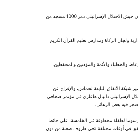
إلى ذلك، أعلنت وزارة الأوقاف والشؤون الدينية في قطاع غزة أن جيش الاحتلال الإسرائيلي دمر 1000 مسجد من
رية ولجان الزكاة ومدارس تعليم القرآن الكريم
من 100 داعية من العلماء والوعاظ والخطباء والأئمة والمؤذنين والمحفظين،
 شبكة الأنفاق التابعة لحماس، والإفراج عن
ال الإسرائيلي دانيال هاغاري في مؤتمر صحافي
جز فيه بعض الرهائن.
ا رسوما لطفلة مخطوفة في الخامسة، على حائط
 كانوا محتجزين في النفق في أوقات مختلفة «في ظروف صعبة من دون