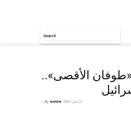
Search
طوفان الأقصى»..
رائيل
22 يناير، 2024
sratkw .
By
-