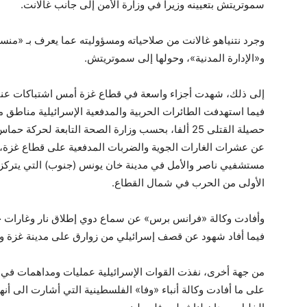
سموتريتش بتعيينه وزيرا في وزارة الأمن إلى جانب غالانت.
وجرد نتنياهو غالانت من صلاحياته ومسؤوليته عما يعرف بـ «من
و«الإدارة المدنية»، وحولها إلى سموتريتش.
إلى ذلك، شهدت أجزاء واسعة في قطاع غزة أمس اشتباكات عنيف
فيما استهدفت الطائرات الحربية والمدفعية الإسرائيلية مناطق
عن عشرات الغارات الجوية والضربات المدفعية على قطاع غزة، 
مستشفيي ناصر والأمل في مدينة خان يونس (جنوب) التي يتركز في
الأولى من الحرب في شمال القطاع.
وأفادت وكالة «فرانس برس» عن سماع دوي إطلاق نار وغارا
فيما أفاد شهود عن قصف إسرائيلي من زوارق على مدينة غزة 
من جهة أخرى، نفذت القوات الإسرائيلية عمليات ومداهمات في ال
على ما أفادت وكالة أنباء «وفا» الفلسطينية التي أشارت الى أن