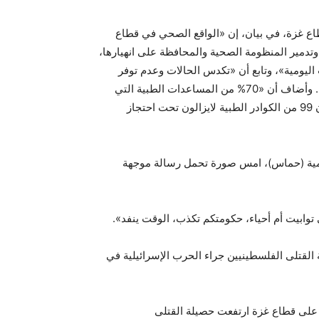
ع غزة، في بيان، إن «الواقع الصحي في قطاع
وتدمير المنظومة الصحية والمحافظة على انهيارها،
اليومية»، وتابع أن «تكدس الحالات وعدم توفر
الإمكانيات العلاجية في المستشفيات يتسبب في فقدان الأرواح». وأضاف أن «70% من المساعدات الطبية التي
دخلت غزة هي خارج نطاق احتياجاتنا الأساسية»، وذكر القدرة أن 99 من الكوادر الطبية لايزالون تحت احتجاز
امية (حماس)، امس صورة تحمل رسالة موجهة
توابيت أم أحياء، حكومتكم تكذب، الوقت ينفد».
لقتلى الفلسطينيين جراء الحرب الإسرائيلية في
م الـ 107 للعدوان الإسرائيلي على قطاع غزة ارتفعت حصيلة القتلى