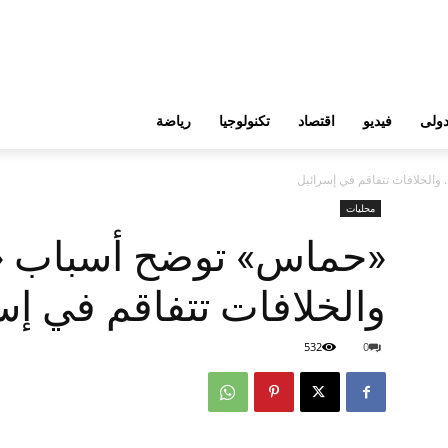
ولى
فيديو
اقتصاد
تكنولوجيا
رياضة
الخلافات تتفاقم في إسرائيل
محليات
«حماس» توضح أسباب «
والخلافات تتفاقم في إس
532
0