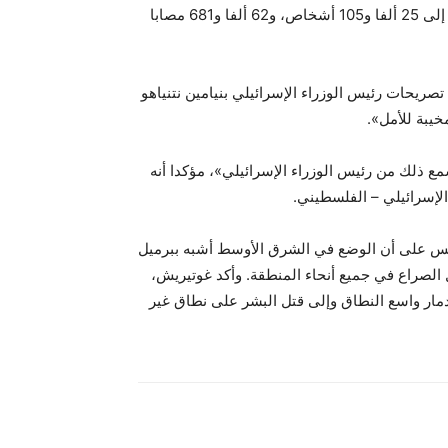
الفلسطينيين جراء الحرب الإسرائيلية المتواصلة على قطاع غزة إلى 25 ألفا و105 أشخاص، و62 ألفا و681 مصابا
صريحات رئيس الوزراء الإسرائيلي بنيامين نتنياهو
يبة للأمل».
 ذلك من رئيس الوزراء الإسرائيلي»، مؤكدا أنه
 الإسرائيلي – الفلسطيني.
 أمس على أن الوضع في الشرق الأوسط أشبه ببرميل
الصراع في جميع أنحاء المنطقة. وأكد غوتيريش،
دمار واسع النطاق وإلى قتل البشر على نطاق غير