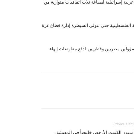
ربية إسرائيلية لصياغة ثلاث اتفاقيات متوازية من
الفلسطينية حتى تتولى السيطرة إدارة قطاع غزة
سؤولين مصريين وقطريين لدفع مفاوضات إنهاء
Previous arti
مبيو»: الكويت الأرخص خليجياً في المعيشة…