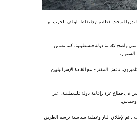
نقلت صحيفة فايننشال تايمز عن مسؤول بريطاني كبير قوله إن لندن اقترحت خطة من 5 نقاط، لوقف الحرب بين
سي واضح لإقامة دولة فلسطينية، كما تضمن
السنوار.
ميرون، ناقش المقترح مع القادة الإسرائيليين
ليين في قطاع غزة وإقامة دولة فلسطينية، عبر
 وحماس.
قف دائم لإطلاق النار وعملية سياسية ترسم الطريق