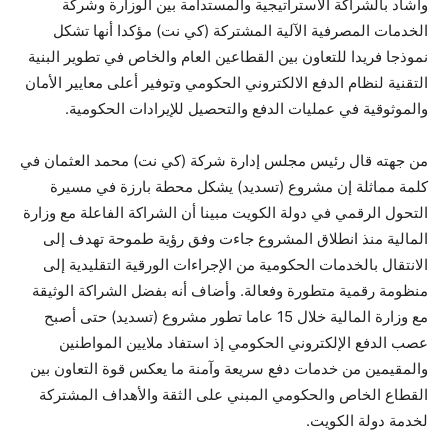
وأشاد بالشراكة الاستراتيجية والمستدامة بين الوزارة وشركة
الخدمات المصرفية الآلية المشتركة (كي نت) مؤكدا أنها تشكل
نموذجا فريدا للتعاون بين القطاعين العام والخاص في تطوير البنية
التقنية لنظام الدفع الالكتروني الحكومي وتوفير أعلى معايير الأمان
والموثوقية في عمليات الدفع والتحصيل للإيرادات الحكومية.
من جهته قال رئيس مجلس إدارة شركة (كي نت) محمد العثمان في
كلمة مماثلة إن مشروع (تسديد) يشكل محطة بارزة في مسيرة
التحول الرقمي في دولة الكويت مبينا أن الشراكة الفاعلة مع وزارة
المالية منذ انطلاق المشروع جاءت وفق رؤية طموحة تهدف إلى
الانتقال بالخدمات الحكومية من الإجراءات الورقية التقليدية إلى
منظومة رقمية متطورة وفعالة. وأضاف أنه بفضل الشراكة الوثيقة
مع وزارة المالية خلال 15 عاما تطور مشروع (تسديد) حتى أصبح
عصب الدفع الإلكتروني الحكومي إذ استفاد ملايين المواطنين
والمقيمين من خدمات دفع سريعة وآمنة ما يعكس قوة التعاون بين
القطاع الخاص والحكومي المبني على الثقة والأهداف المشتركة
لخدمة دولة الكويت.