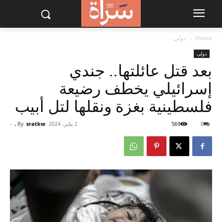
Home
دولى
دولى
بعد قتل عائلتها.. جندي
إسرائيلي يخطف رضيعة
فلسطينية بغزة ونقلها لتل أبيب
0
569
2 يناير، 2024
sratkw .
By
-