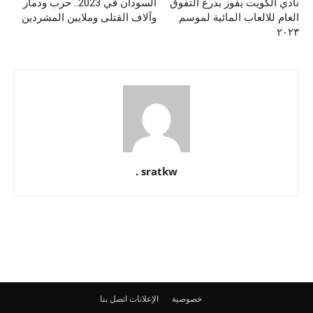
نادي الكويت يفوز بدرع التفوق
السودان في 2023.. حرب ودمار
العام للالعاب المائية لموسم
وآلاف القتلى وملايين المشردين
٢٠٢٣
sratkw .
خصوصية
الإعلانات
اتصل بنا