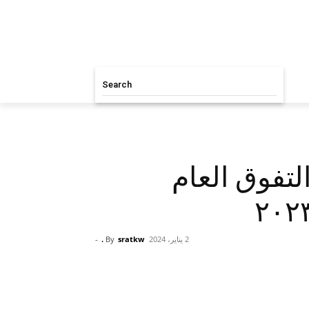
Search
لتفوق العام
2 يناير، 2024
sratkw .
By
-