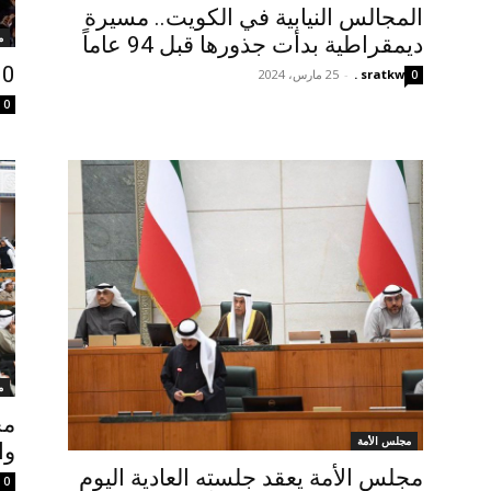
المجالس النيابية في الكويت.. مسيرة
م
ديمقراطية بدأت جذورها قبل 94 عاماً
200 مرشح 
sratkw .
-
25 مارس، 2024
0
0
م
مجلس الأمة
وا
مجلس الأمة يعقد جلسته العادية اليوم
0