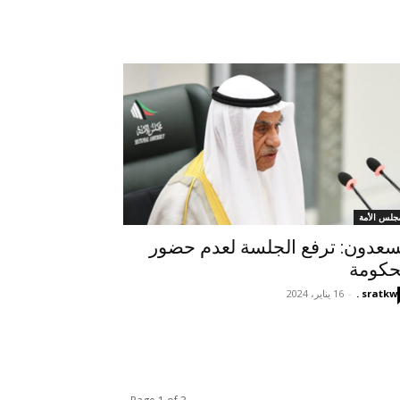
جلس الأمة
سعدون: ترفع الجلسة لعدم حضور
حكومة
sratkw .
-
16 يناير، 2024