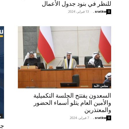
للنظر في بنود جدول الأعمال
sratkw .
-
13 فبراير، 2024
0
مجلس الأمة
السعدون يفتتح الجلسة التكميلية
والأمين العام يتلو أسماء الحضور
والمعتذرين
م
sratkw .
-
7 فبراير، 2024
0
جد