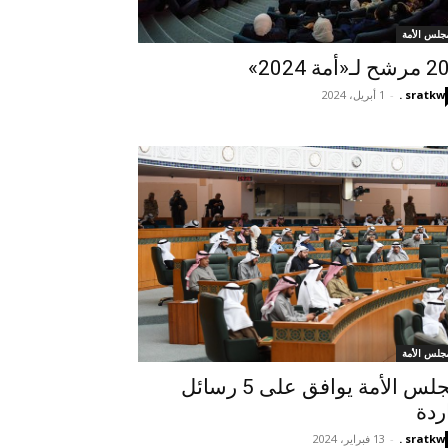
جلس الأمة
لـ«أمة 2024»
sratkw .
-
1 أبريل، 2024
جلس الأمة
مجلس الأمة يوافق على 5 رسائل
ردة
sratkw .
-
13 فبراير، 2024