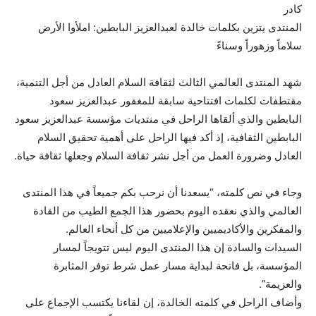
كادر
المنتدى يتزين بكلمات خالدة لعبدالعزيز البابطين: املأوا الأرض
سلاماً وزهوراً وسناءً
شهد المنتدى العالمي الثالث لثقافة السلام العادل من أجل التنمية،
مقتطفات لكلمات افتتاحية سابقة للمغفور عبدالعزيز سعود
البابطين والذي ألقاها الراحل في منتديات مؤسسة عبدالعزيز سعود
البابطين الثقافية، إذ أكد فيها الراحل على أهمية تحقيق السلام
العادل وضرورة العمل من أجل نشر ثقافة السلام وجعلها ثقافة حياة.
وجاء في نص كلمته، “يسعدنا أن نرحب بكم جميعاً في هذا المنتدى
العالمي والذي نعقده اليوم بحضور هذا الجمع الطيب من القادة
والمفكرين والأكاديميين والإعلاميين من كل أنحاء العالم.
السيدات والسادة إن هذا المنتدى اليوم ليس تتويجاً لمسار
المؤسسة، بل فاتحة لبداية مسار عمل شرط توفر المثابرة
والعزيمة”.
وأضاف الراحل في كلمته الخالدة، إن لقاءنا يكتسب الإجماع على