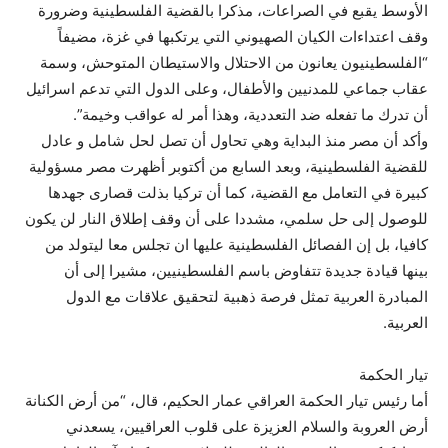
الأوسط يقبع في الصراعات، مذكرا بالقضية الفلسطينية وضرورة
وقف اعتداءات الكيان الصهيوني التي يرتكبها في غزة، مضيفاً
“الفلسطينيون يعانون من الاحتلال والاستيطان المتوحش، وسمة
عقاب جماعي للمدنيين والأطفال، وعلى الدول التي تدعم اسرائيل
أن تدرك ما تفعله ضد التعددية، وهذا أمر له عواقب وخيمة”.
وأكد أن مصر منذ البداية وهي تحاول أن تصل لحل شامل و عادل
للقضية الفلسطينية، وبعد السابع من أكتوبر أظهرت مصر مسؤولية
كبيرة في التعامل مع القضية، كما أن تركيا بذلت قصارى جهدها
للوصول إلى حل سلمي، مشددا على أن وقف إطلاق النار لن يكون
كافيا، بل إن الفصائل الفلسطينية عليها ان تجلس معا ليتولد من
بينها قيادة جديدة تتفاوض باسم الفلسطينيين، مشيرا إلى أن
المبادرة العربية تمثل فرصة ذهبية لتحقيق علاقات مع الدول
العربية.
تيار الحكمة
أما رئيس تيار الحكمة العراقي عمار الحكيم، قال، “من أرض الكنانة
أرض العروبة والسلام العزيزة على قلوب العراقيين، يسعدني