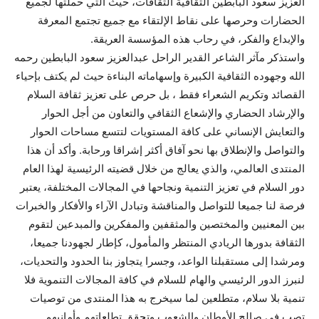
العزيز سعود البابطين الثقافية الثقافات، حيث التي حملتها لجميع
الحضارات وحرصها على نقاط الإلتقاء مع جميع تجتمع المعرفة
والإبداع والفكر، في رحاب هذه المؤسسة العريقة.
واستذكر مآثر الشاعر القدير الراحل عبدالعزيز سعود البابطين رحمه
الله وجهوده الثقافية الكبيرة وإسهاماته البناءة حيث لم يكتف بإحياء
القصائد وتكريم الشعراء فقط ، بل حرص على تعزيز ثقافة السلام
والإرشاد الحضاري والإشعاع الثقافي والتعاون من أجل الحوار
والتعايش الإنساني على كافة المستويات لتتسع مساحات الحوار
والتواصل والإنطلاق بها نحو آفاق أكثر إشراقا ورحابة. وأكد أن هذا
المنتدى العالمي، والذي يعالج من خلال قضيته الرئيسية لهذا العام
دور السلام في تعزيز التنمية ونجاحها في المجالات المختلفة، يعتبر
فرصة لنا جميعا للتواصل والمناقشة وتبادل الآراء والأفكار والخبرات
بين المعنيين والمختصين والمثقفين والمفكرين والمبدعين لتقوم
الثقافة بدورها الريادي المنتظر والمأمول، كإطار لجهودنا جميعا،
ومرشدا إلى مستقبلنا الواعد، وجسرا يتجاوز بنا الحدود والتحديات،
لنبرز الدور الرئيسي والهام للسلام في كافة المجالات التنموية فلا
تنمية بلا سلام، متطلعين لما سيخرج به هذا المنتدى من توصيات
تصب في صالح الأوطان والشعوب وتحقق تطلعاتهم وأمانيهم.