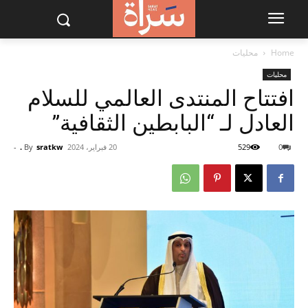
Home
محليات
محليات
افتتاح المنتدى العالمي للسلام
العادل لـ “البابطين الثقافية”
0
529
20 فبراير، 2024
sratkw .
By
-