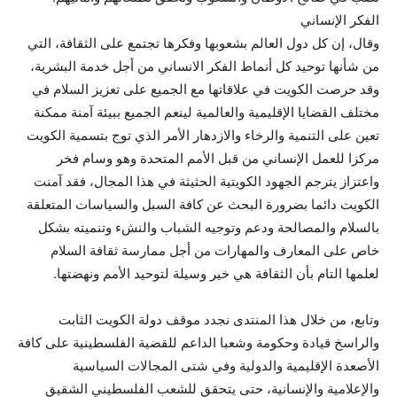
الفكر الإنساني
وقال، إن كل دول العالم بشعوبها وفكرها تجتمع على الثقافة، التي
من شأنها توحيد كل أنماط الفكر الانساني من أجل خدمة البشرية،
وقد حرصت الكويت في علاقاتها مع الجميع على تعزيز السلام في
مختلف القضايا الإقليمية والعالمية لينعم الجميع ببيئة آمنة ممكنة
تعين على التنمية والرخاء والازدهار الأمر الذي توج بتسمية الكويت
مركزا للعمل الإنساني من قبل الأمم المتحدة وهو وسام فخر
واعتزاز يترجم الجهود الكويتية الحثيثة في هذا المجال، فقد آمنت
الكويت دائما بضرورة البحث عن كافة السبل والسياسات المتعلقة
بالسلام والمصالحة ودعم وتوجيه الشباب والنشء وتنميته بشكل
خاص على المعارف والمهارات من أجل ممارسة ثقافة السلام
لعلمها التام بأن الثقافة هي خير وسيلة لتوحيد الأمم ونهضتها.
وتابع، من خلال هذا المنتدى نجدد موقف دولة الكويت الثابت
والراسخ قيادة وحكومة وشعبا الداعم للقضية الفلسطينية على كافة
الأصعدة الإقليمية والدولية وفي شتى المجالات السياسية
والإعلامية والإنسانية، حتى يتحقق للشعب الفلسطيني الشقيق