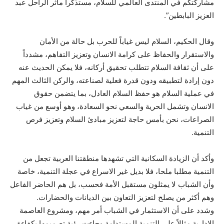
مشاركتكم في المنتدى العالمي للسلام، مستذكرا مآثر الراحل عبد
العزيز البابطين”.
وقال الحكيم، السلام ليس غياباً للحرب بل حالة من الأمان
والاستقرار والحفاظ على كرامة الانسان وتعزيز التفاهم، مشدداً
على أن ثقافة السلام تتطلب تحقيق أركانه، فلا يمكن الحديث عنه
دون إرادة لتطبيقه ودون قدرة فعلية لصناعته، والركن الثالث المهم
في عملية السلام هو حفظ السلام العادل، بما يتضمن حقوق
الانسان وتشمل الحرية والسعي نحو السعادة، وهو أوسع من غياب
الصراعات، نحن بأمس حاجة لتعزيز مبادئ السلام وتعزيز فرص
التنمية.
وأكد أن الزيادة السكانية التي تشهدها منطقتنا العربية تجعل من
التنمية مطلبا ملحا، فلا بديل غير الاسراع في عجلة التنمية، خاصة
وأن الشباب لا يمثلون مستقبل الأمة فحسب، بل هم الحاضر الفاعل
وهم أكثر من يصلح لتعزيز التعاون بين الديانات والحضارات.
وشدد على أن الاستثمار في الشباب أمر مهم، ومشروع العاصمة
الادارية مثالاً على التنمية المستدامة وجاءت رؤية تصميمها بكفاءة