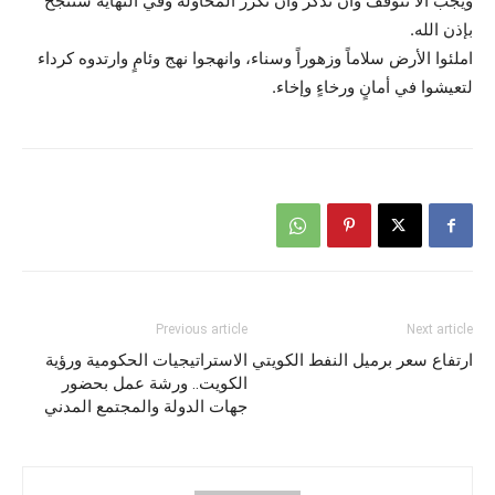
ويجب ألا نتوقف وأن نذكِّر وأن نكرر المحاولة وفي النهاية سننجح
بإذن الله.
املئوا الأرض سلاماً وزهوراً وسناء، وانهجوا نهج وئامٍ وارتدوه كرداء
لتعيشوا في أمانٍ ورخاءٍ وإخاء.
Previous article
Next article
ارتفاع سعر برميل النفط الكويتي
الاستراتيجيات الحكومية ورؤية
الكويت.. ورشة عمل بحضور
جهات الدولة والمجتمع المدني