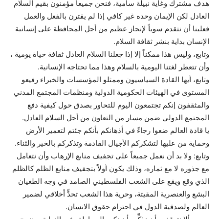
هدف مشترك وغاية نبيلة سامية، فنحن جميعاً مؤمنون بقيم السلام
العادل لكن الإيمان وحده غير كافي إذا لم يقترن بالفعل والعمل
فعلينا أن نتقدم سوياً لإنجاز عظيم من أجل المحافظة على إنسانية
الإنسان بداية بنشر ثقافة السلام.
وتابع، وليس هذا ممكناً إلا إذا جعلنا السلام العادل ثقافة حياة يومية ،
وأن تتعطر لغتنا اليومية بالسلام وهذا مما تحتاجه الإنسانية.
وتابع، أيها القادة السياسيون وممثلو المؤسسات والخبراء رفيعو
المستوى في الهيئات الحكومية الدولية ومنظمات المجتمع المدني
والمثقفون إنكم تجتمعون اليوم للتحاور بصدق حول كيفية دفع
المجتمع الدولي ضمن مسار من التعاون من أجل السلام العادل.
يا قادة العالم ضعوا رجاءً في أذهانكم بأنكم جئتم لتعمير الأرض
وحماية من عليها لتشكركم الأجيال القادمة وتذكركم بالخير والثناء.
وتابع: ولا بد أن نعمل جميعاً على تجفيف منابع الإرهاب وأن نتعامل
مع جذوره لا مع ثماره، وذلك يكون أولاً بتجفيف منابع الظلم كالظلم
الذي وقع ويقع على الشعب الفلسطيني الصامد في وجه الطغيان
البشع والعنصرية المقيتة، وحرية هذا الشعب تحدٍّ أخلاقي لضمير
العالم ولصدقية الدول في احترام حقوق الانسان.