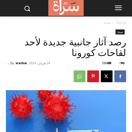
Home
صحة
صحة
رصد آثار جانبية جديدة لأحد
لقاحات كورونا
0
596
24 فبراير، 2024
sratkw .
By
-