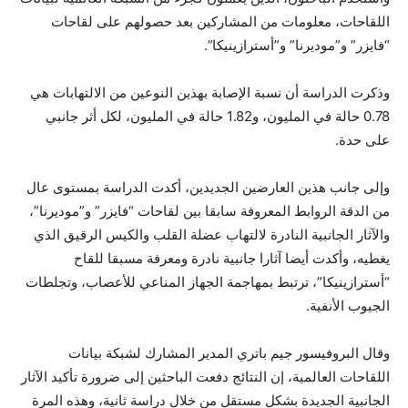
اللقاحات، معلومات من المشاركين بعد حصولهم على لقاحات
“فايزر” و”موديرنا” و”أسترازينيكا”.
وذكرت الدراسة أن نسبة الإصابة بهذين النوعين من الالتهابات هي
0.78 حالة في المليون، و1.82 حالة في المليون، لكل أثر جانبي
على حدة.
وإلى جانب هذين العارضين الجديدين، أكدت الدراسة بمستوى عال
من الدقة الروابط المعروفة سابقا بين لقاحات “فايزر” و”موديرنا”،
والآثار الجانبية النادرة لالتهاب عضلة القلب والكيس الرقيق الذي
يغطيه، وأكدت أيضا آثارا جانبية نادرة ومعرفة مسبقا للقاح
“أسترازينيكا”، ترتبط بمهاجمة الجهاز المناعي للأعصاب، وتجلطات
الجيوب الأنفية.
وقال البروفيسور جيم باتري المدير المشارك لشبكة بيانات
اللقاحات العالمية، إن النتائج دفعت الباحثين إلى ضرورة تأكيد الآثار
الجانبية الجديدة بشكل مستقل من خلال دراسة ثانية، وهذه المرة