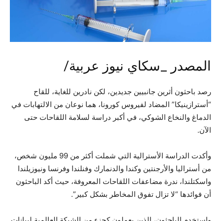
المصدر _سكاي نيوز عربية/
رصد باحثون أثرين جانبيين جديدين، لكن نادرين للغاية، للقاح
“أسترازينيكا” المضاد لفيروس كورونا، هما نوعان من الالتهابات في
الدماغ والنخاع الشوكي، في أكبر دراسة لسلامة اللقاحات حتى
الآن.
وأكدت الدراسة الأسترالية التي شملت أكثر من 99 مليون شخص،
من أستراليا والأرجنتين وكندا والدنمارك وفنلندا وفرنسا ونيوزيلندا
واسكتلندا، ندرة مضاعفات اللقاحات المعروفة، حيث أكد الباحثون
أن فوائدها “لا تزال تفوق المخاطر بشكل كبير”.
واستخدم الباحثون، الذين يعملون كجزء من الشبكة العالمية لبيانات