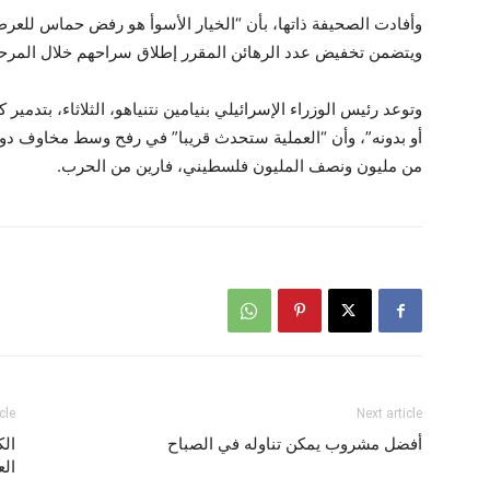
وأفادت الصحيفة ذاتها، بأن “الخيار الأسوأ هو رفض حماس للعرض
ويتضمن تخفيض عدد الرهائن المقرر إطلاق سراحهم خلال المرحلة الأولى ليصل 
وتوعد رئيس الوزراء الإسرائيلي بنيامين نتنياهو، الثلاثاء، بتدم
أو بدونه”، وأن “العملية ستحدث قريبا” في رفح وسط مخاوف دولية
من مليون ونصف المليون فلسطيني، فارين من الحرب.
cle
Next article
أفضل مشروب يمكن تناوله في الصباح
الك
الع