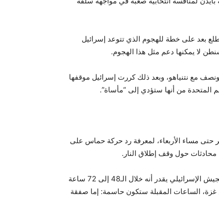
ايدن لمنافسة انتخابية صعبة في مواجهة سلفه
م يطلع بعد على خطة للهجوم الذي تتوعد إسرائيل
نطن لا يمكنها دعم مثل هذا الهجوم.
ونصف مع نتنياهو، وبعد ذلك كررت إسرائيل موقفها
 المتحدة من أنها ستؤدي إلى “مأساة”.
ر حتى مساء الأربعاء، لمعرفة رد حركة حماس على
 محادثات حول وقف إطلاق النار.
والثلاثاء، ذكرت صحيفة “يديعوت أحرونوت”، نقلا عن مصدر أن الجيش الإسرائيلي يقدر أنه خلال الـ48 إلى 72 ساعة
ع غزة، الساعات المقبلة ستكون حاسمة: إما صفقة