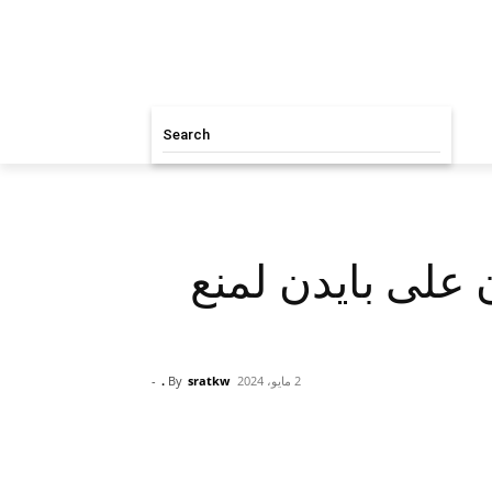
Search
ن على بايدن لمنع
2 مايو، 2024
sratkw .
By
-