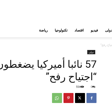
ولى
فيديو
اقتصاد
تكنولوجيا
رياضة
دولى
57 نائبا أميركيا يضغطو
“اجتياح رفح”
554
0