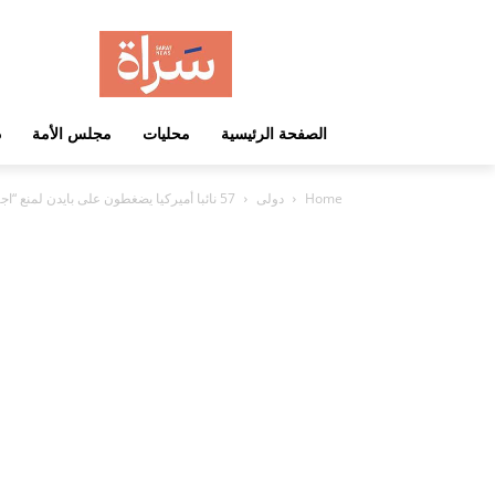
الصفحة الرئيسية
محليات
مجلس الأمة
د
Home
دولى
57 نائبا أميركيا يضغطون على بايدن لمنع “اجتياح رفح”