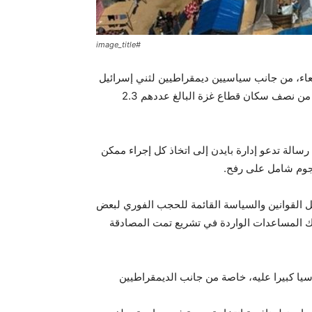
#image_title
بعاء، من جانب سياسيين ديمقراطيين لثني إسرائيل
عن شن اجتياح واسع النطاق لمدينة رفح التي لجأ إليها ما يقرب من نصف سكان قطاع غزة البالغ عددهم 2.3
لغ عددهم 212 في مجلس النواب رسالة تدعو إدارة بايدن إلى اتخاذ كل إجراء ممكن
هجوم شامل على رفح.
يل القوانين والسياسة القائمة للحجب الفوري لبعض
لك المساعدات الواردة في تشريع تمت المصادقة
ا كبيرا عليه، خاصة من جانب الديمقراطيين