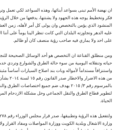
ان نهضة الأمم تبنى بسواعد أبنائها، وهذه السواعد لكي تعمل وتر
فكر وتخطيط يوجه هذه الجهود ولا يشتتها، يدفعها من خلال الرؤي
المنشود الذي يؤمن بالتخصص وان يولى كل أمر لأهله، زمن العش
عليه الدهر وتجاوزته البلدان التي كانت تنظر الينا يوماً على أننا 
على احد ولا يماري فيه صاحب رؤية منصف كان أو ظالم.
ومن منطلق القناعة ان التخصص هو أحد الوسائل الصحيحة للنجا
حياته وتنقلاته اليومية من سوء حالة الطرق والشوارع وتردي خدمات
واستنزافاً مستداماً لأمواله وبات بند اصلاح السيارات أساساً مثبتاً
من هذه الاض
بالمرسوم رقم ٣/ ٢٠١٥ بهدف ضم جميع اختصاصات 
لتطوير قطاع الطرق والنقل الجماعي وحل مشكلة الازدحام المرور
الحياة.
وزارة الاشغال وبلدية الكويت ووزارة المواصلات ومفاد القرار ول