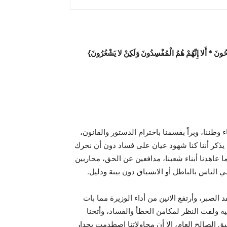
ونَ * أَلا إِنَّهُمْ هُمُ الْمُفْسِدُونَ وَلَكِنْ لا يَشْعُرُونَ}
ء وطننا، وبراً بقسمنا باحترام الدستور والقانون،
أ أن يذكر أننا كنا شهود عيان على فساد دون أن نحرك
 عاهدنا أبناء شعبنا، مدافعين عن الحق، محاربين
الناس بالباطل أو الانسياق دون بينة ودليل.
د الصبر، وأرتفع الانين من أداء الوزيرة مما بات
جيه ولفت النظر لمكامن الخطأ والفساد، وأتحنا
 الصالح العام، إلا أن محاولاتنا اصطدمت بجدار