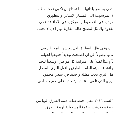
تقي بحاضر بلدانها إنما تحتاج ان تكون تحت مظلة
ة المرسومة إلى المسار الإنمائي والتطوري
وائية في التخطيط والمركزية في الأداء قد عفى
القدوة والمثل ليصبح حالنا مقارنة بهم الان لا يخفى
ح، وفي ظل المعاناة التي يعيشها المواطن في
ها وصولاً الى ان أصبحت تهديداً حقيقياً لحياته
 وعبئاً ثقيلاً على ميزانية كل مواطن، وسعياً للحد
رار والاخطار صدر القانون رقم ١٥ لسنة ٢٠١٤ بشأن انشاء الهيئة العامة للطرق والنقل البري المعدل
الطرق والنقل البري تحت مظلة واحدة، في سعي محمود
ي التي تلقي بأعبائها وتبعاتها على جميع مناحي
ولتفعيل هذه الرؤية وتطبيقها، صدر قرار مجلس الوزراء رقم ٢٧٨ لسنة ٢٠١٦ بنقل اختصاصات هيئة الطرق اليها من
ازمة هو تدشين حقبة المسئولية لهيئة الطرق