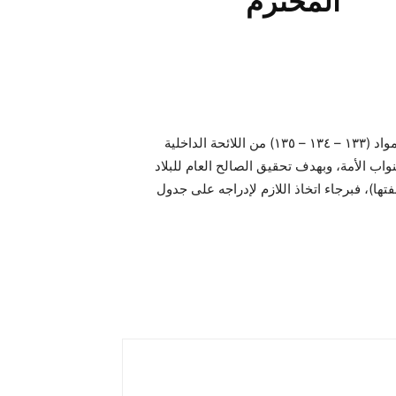
المحترم
عملاً بأحكام المواد (١٠٠ – ١٠١) من الدستور، واستناداً لأحكام المواد (١٣٣ – ١٣٤ – ١٣٥) من اللائحة الداخلية
اب الأمة، وبهدف تحقيق الصالح العام للبلاد
فتها)، فبرجاء اتخاذ اللازم لإدراجه على جدول