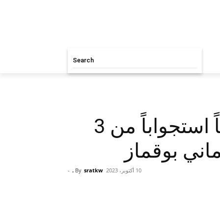
Search
داود معرفي يقدم رسمياً استجواباً من 3
ماني بوقماز
10 أكتوبر، 2023
sratkw .
By
-